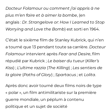
Docteur Folamour ou comment j’ai appris à ne
plus m’en faire et à aimer la bombe
, (en
anglais :
Dr. Strangelove or: How I Learned to Stop
Worrying and Love the Bomb
) est sorti en 1964.
C’était le sixième film de Stanley Kubrick, qui n’en
a tourné que 13 pendant toute sa carrière.
Docteur
Folamour
intervient après
Fear and Desire
, film
répudié par Kubrick ;
Le baiser du tueur
(
Killer’s
Kiss
) ;
L’ultime razzia
(
The Killing
) ;
Les sentiers de
la gloire
(
Paths of Glory
) ;
Spartacus ;
et
Lolita
.
Après donc avoir tourné deux films noirs de type
« polar », un film antimilitariste sur la première
guerre mondiale, un péplum à contenu
politique et un sujet de société