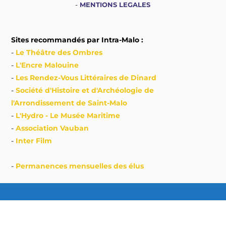
-
MENTIONS LEGALES
Sites recommandés par Intra-Malo :
-
Le Théâtre des Ombres
-
L'Encre Malouine
-
Les Rendez-Vous Littéraires de Dinard
-
Société d'Histoire et d'Archéologie de
l'Arrondissement de Saint-Malo
-
L'Hydro - Le Musée Maritime
-
Association Vauban
-
Inter Film
-
Permanences mensuelles des élus
Copyright © 2026 Intra-malo, association des habitants des
Quartiers de l’Intra-Muros - Maison du Cavalier, 4, place du